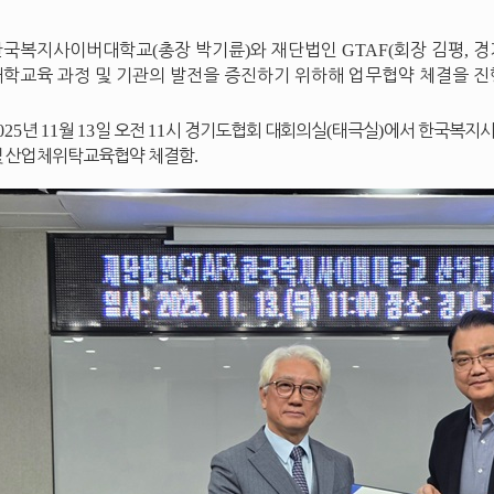
한국복지사이버대학교
(
총장 박기륜
)
와 재단법인
GTAF(
회장 김평
,
경
대학교육 과정 및 기관의 발전을 증진하기 위하해 업무협약 체결을 
025
년
11
월
13
일 오전
11
시 경기도협회 대회의실
(
태극실
)
에서 한국복지
및 산업체위탁교육협약 체결함
.