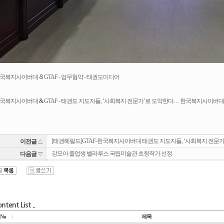
국복지사이버대
GTAF - 업무협약 - 태권도미디어
&
국복지사이버대
&
GTAF - 태권도 지도자들, ‘사회복지 전문가’로 도약한다… 한국복지사이버대 
[태권헤럴드]GTAF-한국복지사이버대 태권도 지도자들, ‘사회복지 전
이전글
△
강모아 졸업생 벨라루스 국립미술관 초청작가 선정
다음글
▽
ntent List ..
No
제목